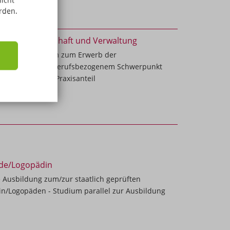
nicht
rden.
rschule Wirtschaft und Verwaltung
-jährige Schulform zum Erwerb der
hschulreife mit berufsbezogenem Schwerpunkt
aft" und hohem Praxisanteil
de/Logopädin
e Ausbildung zum/zur staatlich geprüften
n/Logopäden - Studium parallel zur Ausbildung