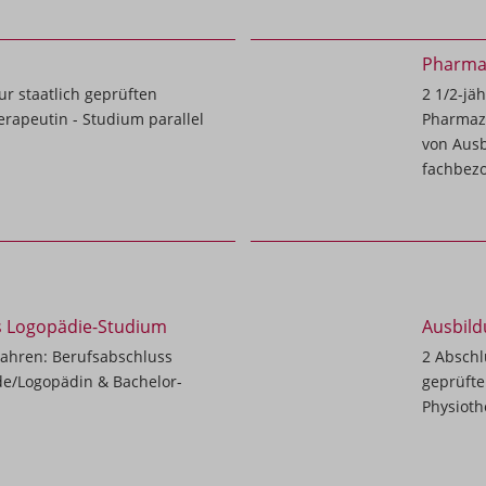
Pharmaz
r staatlich geprüften
2 1/2-jä
erapeutin - Studium parallel
Pharmaze
von Ausb
fachbez
s Logopädie-Studium
Ausbild
Jahren: Berufsabschluss
2 Abschl
äde/Logopädin & Bachelor-
geprüfte
Physioth