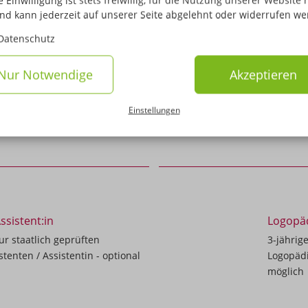
 Einwilligung ist stets freiwillig, für die Nutzung unserer Website 
und kann jederzeit auf unserer Seite abgelehnt oder widerrufen we
Datenschutz
eit und Soziales
Fachobe
Nur Notwendige
Akzeptieren
 zum Erwerb der
1- bis 2
n Schwerpunktfächern
Fachhoc
undheit/Pflege"
"Wirtsch
Einstellungen
ssistent:in
Logopä
r staatlich geprüften
3-jährig
tenten / Assistentin - optional
Logopädi
möglich