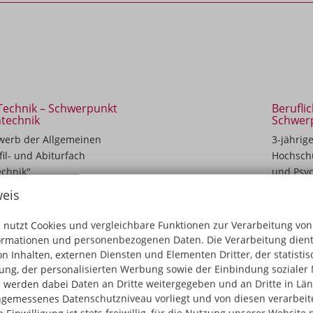
Technik – Schwerpunkt
Berufli
ntechnik
Schwerp
rwerb der Allgemeinen
3-jährig
il- und Abiturfach
Hochschu
echnik"
und Psyc
eis
 nutzt Cookies und vergleichbare Funktionen zur Verarbeitung von
Technik – Schwerpunkt
Fachobe
ormationen und personenbezogenen Daten. Die Verarbeitung dient
n Inhalten, externen Diensten und Elementen Dritter, der statisti
1- bis 2
ng, der personalisierten Werbung sowie der Einbindung sozialer 
rwerb der Allgemeinen
Fachhoc
 werden dabei Daten an Dritte weitergegeben und an Dritte in Län
bezogenem Schwerpunkt
"Gestalt
gemessenes Datenschutzniveau vorliegt und von diesen verarbeitet