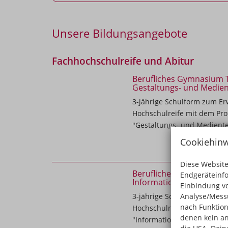
Unsere Bildungsangebote
Fachhochschulreife und Abitur
Berufliches Gymnasium 
Gestaltungs- und Medie
3-jährige Schulform zum E
Hochschulreife mit dem Prof
"Gestaltungs- und Medient
Cookiehinw
Diese Website
Berufliches Gymnasium 
Endgeräteinf
Informationstechnik
Einbindung vo
Analyse/Messu
3-jährige Schulform zum E
nach Funktion
Hochschulreife mit berufs
denen kein an
"Informationstechnik"