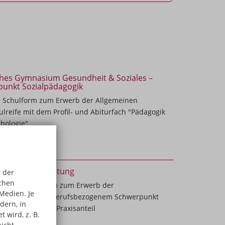
ches Gymnasium Gesundheit & Soziales –
unkt Sozialpädagogik
e Schulform zum Erwerb der Allgemeinen
lreife mit dem Profil- und Abiturfach "Pädagogik
hologie"
rschule Gestaltung
 der
schen
-jährige Schulform zum Erwerb der
Medien. Je
hschulreife mit berufsbezogenem Schwerpunkt
dern, in
ung" und hohem Praxisanteil
 wird, z. B.