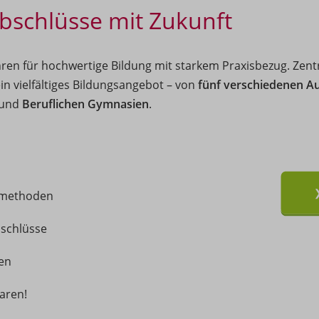
bschlüsse mit Zukunft
hren für hochwertige Bildung mit starkem Praxisbezug. Zent
in vielfältiges Bildungsangebot – von
fünf verschiedenen A
und
Beruflichen Gymnasien
.
rmethoden
bschlüsse
en
aren!