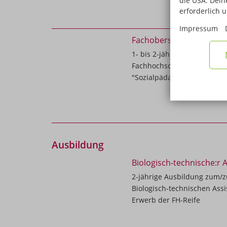
die USA. Deine
erforderlich 
Impressum
Fachoberschule Gesundh
1- bis 2-jährige Schulform
Fachhochschulreife mit de
"Sozialpädagogik" und "Ges
Ausbildung
Biologisch-technische:r A
2-jährige Ausbildung zum/zu
Biologisch-technischen Assis
Erwerb der FH-Reife