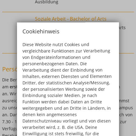
Ausbildung
Soziale Arbeit - Bachelor of Arts
3-jähriges Studium zur/zum Bachelor of Arts
Cookiehinweis
Soziale Arbeit inkl. Berufsabschluss als
staatlich anerkannte:r Sozialarbeiter:in
Diese Website nutzt Cookies und
vergleichbare Funktionen zur Verarbeitung
von Endgeräteinformationen und
personenbezogenen Daten. Die
Persönliche Beratung
Verarbeitung dient der Einbindung von
Inhalten, externen Diensten und Elementen
Die Bernd-Blindow-Schulen Leipzig bieten regelmäßig
Dritter, der statistischen Analyse/Messung,
am
ersten Mittwoch des Monats
Ausbildungsberatungen
der personalisierten Werbung sowie der
an. Wir freuen uns über eine Voranmeldung, damit wir
Einbindung sozialer Medien. Je nach
ausreichend Zeit für Dich einplanen können. Oder Du kommst
Funktion werden dabei Daten an Dritte
zu unseren
Tagen der offenen Tür
und schaust Dir den Campus
weitergegeben und an Dritte in Ländern, in
denen kein angemessenes
an. Darüber hinaus steht Dir unser Hauptsekretariat täglich von
Datenschutzniveau vorliegt und von diesen
7.30 - 16.00 Uhr für persönliche oder telefonische Fragen zur
verarbeitet wird, z. B. die USA. Deine
Verfügung. Gerne kannst Du auch einen individuellen
Einwilligung ist stets freiwillig, für die
Beratungstermin vereinbaren.