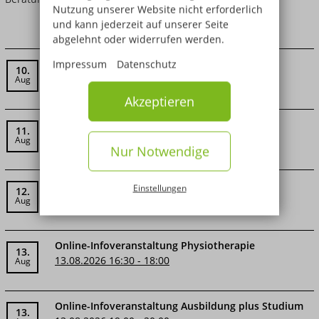
Nutzung unserer Website nicht erforderlich
und kann jederzeit auf unserer Seite
abgelehnt oder widerrufen werden.
Online-Infoveranstaltung Logopädie
Impressum
Datenschutz
10.
10.08.2026 16:30 - 18:00
Aug
Akzeptieren
Online-Infoveranstaltung Ergotherapie
11.
11.08.2026 16:30 - 18:00
Aug
Nur Notwendige
Online-Infoveranstaltung Pharmazie (PTA)
Einstellungen
12.
12.08.2026 18:00 - 19:30
Aug
Online-Infoveranstaltung Physiotherapie
13.
13.08.2026 16:30 - 18:00
Aug
Online-Infoveranstaltung Ausbildung plus Studium
13.