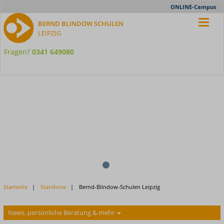
Meta-
ONLINE-Campus
Nav
BERND BLINDOW SCHULEN
LEIPZIG
Fragen?
0341 649080
1
2
Previous
Startseite
Standorte
Bernd-Blindow-Schulen Leipzig
Next
News, persönliche Beratung & mehr