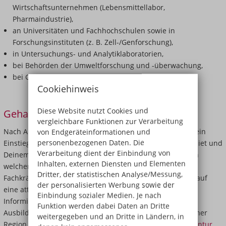
Wirtschaftsunternehmen (Lebensmittellabor,
Pharmaindustrie),
an Universitäten und Fachhochschulen sowie in
Forschungsinstituten (z. B. Zell-/Genforschung),
in Untersuchungs- und Analytiklaboratorien,
bei Behörden der Umweltforschung und -überwachung,
bei Gesundheits- und Veterinärämtern.
Cookiehinweis
Diese Website nutzt Cookies und
Gehalt und Arbeitszeiten von BTAs
vergleichbare Funktionen zur Verarbeitung
Nach Abschluss Deiner Ausbildung in Hannover hängt Dein
von Endgeräteinformationen und
personenbezogenen Daten. Die
Einstiegsgehalt unter anderem von Deinem Aufgabengebiet und
Verarbeitung dient der Einbindung von
Deinem Arbeitsplatz ab. Außerdem spielt es eine Rolle, in
Inhalten, externen Diensten und Elementen
welchem Bundesland Du arbeitest. Aufgrund des
Dritter, der statistischen Analyse/Messung,
Fachkräftemangels hast Du jedoch sehr gute Aussichten auf
der personalisierten Werbung sowie der
eine attraktive Bezahlung.
Einbindung sozialer Medien. Je nach
Informiere Dich am besten auf Jobportalen oder
Funktion werden dabei Daten an Dritte
Ausbildungsseiten darüber, wie hoch die Gehälter in Deiner
weitergegeben und an Dritte in Ländern, in
Region üblicherweise sind. Auch der
Entgeltatlas der Agentur