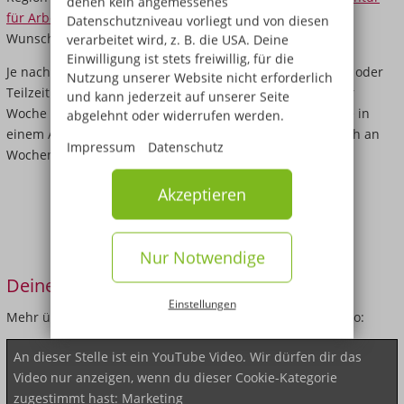
denen kein angemessenes
für Arbeit
bietet hilfreiche Infos zum Gehalt in Deinem
Datenschutzniveau vorliegt und von diesen
Wunschjob.
verarbeitet wird, z. B. die USA. Deine
Einwilligung ist stets freiwillig, für die
Je nach Deinen persönlichen Vorlieben kannst Du in Voll- oder
Nutzung unserer Website nicht erforderlich
Teilzeit arbeiten. Typischerweise arbeiten BTAs unter der
und kann jederzeit auf unserer Seite
Woche von montags bis freitags. Wenn Du beispielsweise in
abgelehnt oder widerrufen werden.
einem Analyselabor tätig bist, ist es möglich, dass Du auch an
Impressum
Datenschutz
Wochenenden oder Feiertagen arbeitest.
Akzeptieren
Nur Notwendige
Deine BTA-Ausbildung in Hannover
Einstellungen
Mehr über die Ausbildung erfährst Du im folgenden Video:
An dieser Stelle ist ein YouTube Video. Wir dürfen dir das
Video nur anzeigen, wenn du dieser Cookie-Kategorie
zugestimmt hast:
Marketing