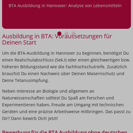
BTA Ausbildung in Hannover: Analyse von Lebensmitteln
Ausbildung
in
Hannover:
Analyse
von
Previous
1
2
3
Ausbildung in BTA: Voraussetzungen für
Lebensmitteln
Deinen Start
Next
Um die BTA-Ausbildung in Hannover zu beginnen, benötigst Du
einen Realschulabschluss (Sek.I) oder einen gleichwertigen bzw.
höheren Bildungsstand wie die Fachhochschulreife. Zusätzlich
brauchst Du einen Nachweis über Deinen Masernschutz und
Deine Tetanusimpfung.
Neben Interesse an Biologie und allgemein an
Naturwissenschaften solltest Du Spaß am Forschen und
Experimentieren haben, Freude am Umgang mit technischen
Geräten und eine präzise Arbeitsweise mitbringen. Das passt zu
Dir? Dann bewirb Dich jetzt!
Bewerbung für die BTA Ausbildung ohne deutschen