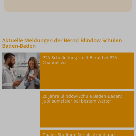
Aktuelle Meldungen der
Bernd-Blindow-Schulen
Baden-Baden
PTA-Schulleitung stellt Beruf bei PTA
Channel vor
20 Jahre Blindow-Schule Baden-Baden:
Jubiläumsfeier bei bestem Wetter
Duales Studium: Soziale Arbeit und