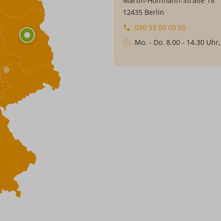
Martin-Hoffmann-Straße 18
Forschungs-
12435 Berlin
und
030 53 00 09 50
Entwicklungsarbeit.
Mo. - Do. 8.00 - 14.30 Uhr,