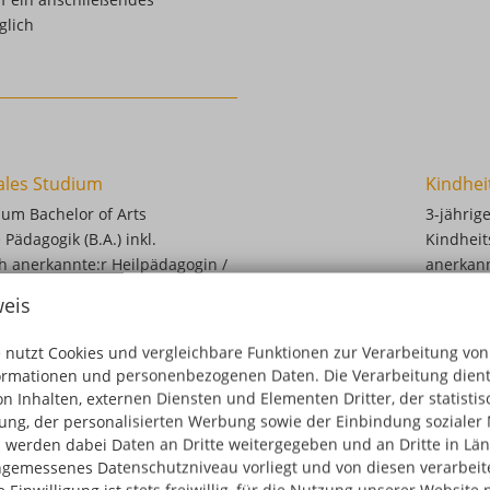
glich
uales Studium
Kindhei
zum Bachelor of Arts
3-jährig
Pädagogik (B.A.) inkl.
Kindheit
ch anerkannte:r Heilpädagogin /
anerkann
eis
 nutzt Cookies und vergleichbare Funktionen zur Verarbeitung von
ormationen und personenbezogenen Daten. Die Verarbeitung dient
uales Studium
n Inhalten, externen Diensten und Elementen Dritter, der statisti
um Bachelor of Arts Soziale
ng, der personalisierten Werbung sowie der Einbindung sozialer 
kennung als Sozialarbeiter /
 werden dabei Daten an Dritte weitergegeben und an Dritte in Län
gemessenes Datenschutzniveau vorliegt und von diesen verarbeitet
rbeiterin / Sozialpädagogin