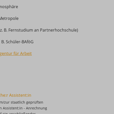
atmosphäre
 Metropole
(z. B. Fernstudium an Partnerhochschule)
. B. Schüler-BAföG
gentur für Arbeit
e:r Assistent:in
m/zur staatlich geprüften
 Assistent:in - Anrechnung
f ein anschließendes