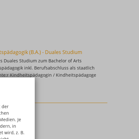
tspädagogik (B.A.) - Duales Studium
es Duales Studium zum Bachelor of Arts
spädagogik inkl. Berufsabschluss als staatlich
te:r Kindheitspädagogin / Kindheitspädagoge
 der
schen
Medien. Je
dern, in
 wird, z. B.