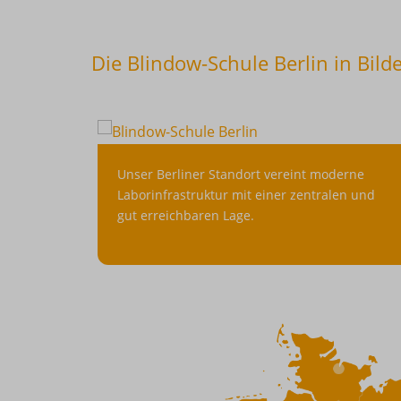
Die Blindow-Schule Berlin in Bild
Unser
Unser Berliner Standort vereint moderne
Berliner
Laborinfrastruktur mit einer zentralen und
Standort
gut erreichbaren Lage.
vereint
moderne
Laborinfrastruktur
Previous
mit
Next
einer
zentralen
und
gut