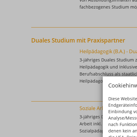
fachbezogenes Studium mö
Duales Studium mit Praxispartner
Heilpädagogik (B.A.) - D
3-jähriges Duales Studium 
Heilpädagogik und Inklusive 
Berufsabschluss als staatli
Heilpädagoge
Cookiehinw
Diese Website
Endgeräteinf
Soziale Arbeit (B.A.) – D
Einbindung vo
3-jähriges Duales Studium z
Analyse/Messu
Arbeit inkl. staatliche Aner
nach Funktion
denen kein an
Sozialpädagoge bzw. Soziala