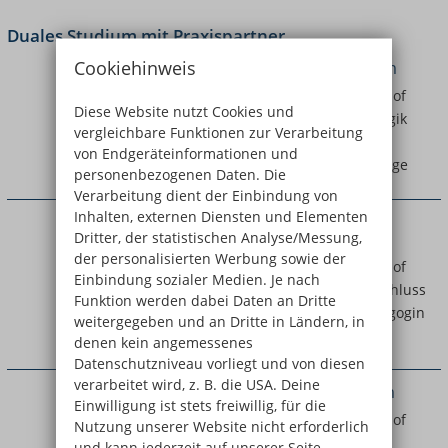
Duales Studium mit Praxispartner
Cookiehinweis
Heilpädagogik (B.A.) - Duales Studium
3-jähriges Duales Studium zum Bachelor of
Diese Website nutzt Cookies und
Arts Heilpädagogik und Inklusive Pädagogik
vergleichbare Funktionen zur Verarbeitung
(B.A.) inkl. Berufsabschluss als staatlich
von Endgeräteinformationen und
anerkannte:r Heilpädagogin / Heilpädagoge
personenbezogenen Daten. Die
Verarbeitung dient der Einbindung von
Inhalten, externen Diensten und Elementen
Kindheitspädagogik (B.A.) - Duales
Dritter, der statistischen Analyse/Messung,
Studium
der personalisierten Werbung sowie der
3-jähriges Duales Studium zum Bachelor of
Einbindung sozialer Medien. Je nach
Arts Kindheitspädagogik inkl. Berufsabschluss
Funktion werden dabei Daten an Dritte
als staatlich anerkannte:r Kindheitspädagogin
weitergegeben und an Dritte in Ländern, in
/ Kindheitspädagoge
denen kein angemessenes
Datenschutzniveau vorliegt und von diesen
verarbeitet wird, z. B. die USA. Deine
Soziale Arbeit (B.A.) – Duales Studium
Einwilligung ist stets freiwillig, für die
3-jähriges Duales Studium zum Bachelor of
Nutzung unserer Website nicht erforderlich
Arts Soziale Arbeit inkl. staatliche
und kann jederzeit auf unserer Seite