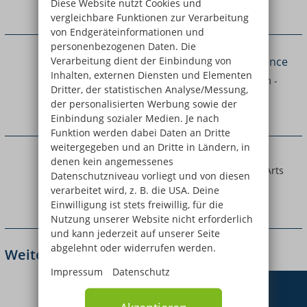
Diese Website nutzt Cookies und
Bachelor of Arts Kommunikationsdesign
vergleichbare Funktionen zur Verarbeitung
von Endgeräteinformationen und
personenbezogenen Daten. Die
Pharmamanagement und
Verarbeitung dient der Einbindung von
Pharmaproduktion - Bachelor of Science
Inhalten, externen Diensten und Elementen
Siebensemestriges Bachelor-Fernstudium -
Dritter, der statistischen Analyse/Messung,
ideale akademische Fortbildung zur PTA-
der personalisierten Werbung sowie der
Ausbildung
Einbindung sozialer Medien. Je nach
Funktion werden dabei Daten an Dritte
weitergegeben und an Dritte in Ländern, in
Soziale Arbeit - Bachelor of Arts
denen kein angemessenes
3-jähriges Studium zur/zum Bachelor of Arts
Datenschutzniveau vorliegt und von diesen
Soziale Arbeit inkl. Berufsabschluss als
verarbeitet wird, z. B. die USA. Deine
staatlich anerkannte:r Sozialarbeiter:in
Einwilligung ist stets freiwillig, für die
Nutzung unserer Website nicht erforderlich
und kann jederzeit auf unserer Seite
abgelehnt oder widerrufen werden.
Weitere Bildungsangebote
Impressum
Datenschutz
Ausbildung