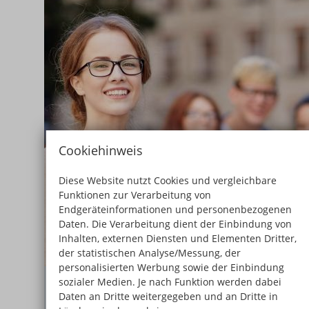
Cookiehinweis
Diese Website nutzt Cookies und vergleichbare
Funktionen zur Verarbeitung von
Endgeräteinformationen und personenbezogenen
Daten. Die Verarbeitung dient der Einbindung von
Inhalten, externen Diensten und Elementen Dritter,
der statistischen Analyse/Messung, der
personalisierten Werbung sowie der Einbindung
Studium an der Fachhochschule
sozialer Medien. Je nach Funktion werden dabei
Die Zusatzqualifikation als Wirtschaftsassistent:in erw
Daten an Dritte weitergegeben und an Dritte in
Dein Profil um praxisnahe kaufmännische Kenntnisse