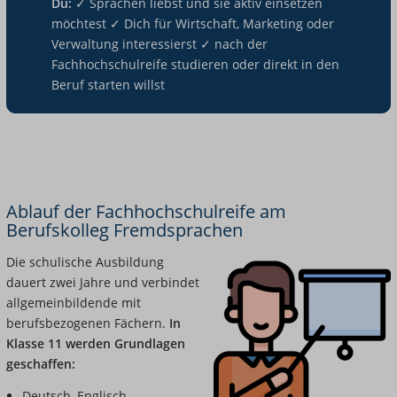
Du:
✓ Sprachen liebst und sie aktiv einsetzen
möchtest ✓ Dich für Wirtschaft, Marketing oder
Verwaltung interessierst ✓ nach der
Fachhochschulreife studieren oder direkt in den
Beruf starten willst
Ablauf der Fachhochschulreife am
Berufskolleg Fremdsprachen
Die schulische Ausbildung
dauert zwei Jahre und verbindet
allgemeinbildende mit
berufsbezogenen Fächern.
In
Klasse 11 werden Grundlagen
geschaffen:
Deutsch, Englisch,