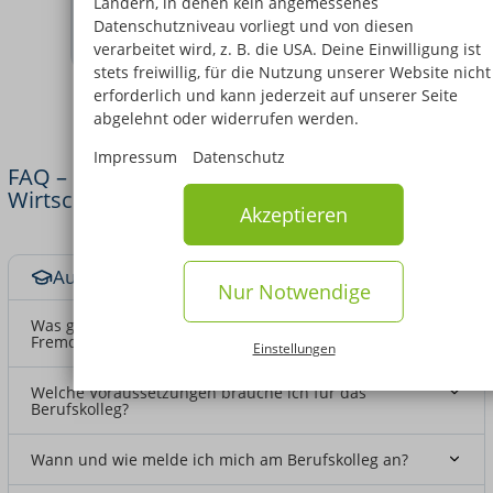
Ländern, in denen kein angemessenes
Voraussetzungen für ein Fachhochschulstudium mit
Datenschutzniveau vorliegt und von diesen
wirtschaftlichem Schwerpunkt wie BWL oder Wirtschaf
verarbeitet wird, z. B. die USA. Deine Einwilligung ist
stets freiwillig, für die Nutzung unserer Website nicht
erforderlich und kann jederzeit auf unserer Seite
abgelehnt oder widerrufen werden.
Impressum
Datenschutz
FAQ – häufige Fragen zur Fachhochschulreife
Wirtschaft & Fremdsprachen
Akzeptieren
Ausbildung & Voraussetzungen
Nur Notwendige
Was genau ist ein Kaufmännisches Berufskolleg
Fremdsprachen?
Einstellungen
Welche Voraussetzungen brauche ich für das
Berufskolleg?
Wann und wie melde ich mich am Berufskolleg an?