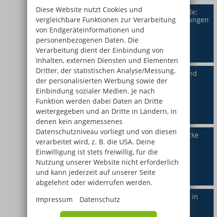
Diese Website nutzt Cookies und
Laufstegzauber auf dem ERBA-Gelände:
vergleichbare Funktionen zur Verarbeitung
Junge Modedesigner begeistern in Wangen
von Endgeräteinformationen und
personenbezogenen Daten. Die
Verarbeitung dient der Einbindung von
Inhalten, externen Diensten und Elementen
Dritter, der statistischen Analyse/Messung,
Sportliche Nachwuchsförderung: Bernd
der personalisierten Werbung sowie der
Blindow Gruppe sponsert WRB-
Tennisturnier im Jugendbereich
Einbindung sozialer Medien. Je nach
Funktion werden dabei Daten an Dritte
weitergegeben und an Dritte in Ländern, in
denen kein angemessenes
Datenschutzniveau vorliegt und von diesen
Online-Infotermine im August: Entdecke
verarbeitet wird, z. B. die USA. Deine
unsere Gesundheitsberufe und die
Ausbildung in Pharmazie (PTA)
Einwilligung ist stets freiwillig, für die
Nutzung unserer Website nicht erforderlich
und kann jederzeit auf unserer Seite
abgelehnt oder widerrufen werden.
Ergotherapie im Alltag: Schüler:innen in
Impressum
Datenschutz
Bückeburg stellen Projektarbeiten vor