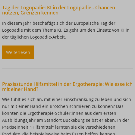
Ausbildung
Tag der Logopädie: KI in der Logopädie - Chancen
von
nutzen, Grenzen kennen
Ann-
In diesem Jahr beschäftigt sich der Europäische Tag der
Katrin
Logopädie mit dem Thema KI. Es geht um den Einsatz von KI in
Deerberg
der täglichen Logopädie-Arbeit.
Weiterlesen
über
Tag
der
Logopädie:
KI
Praxisstunde Hilfsmittel in der Ergotherapie: Wie esse ich
in
mit einer Hand?
der
Wie fühlt es sich an, mit einer Einschränkung zu leben und sich
Logopädie
nur mit einer Hand ein Brötchen schmieren zu können? Das
-
konnten die Ergotherapie-Schüler:innen aus dem ersten
Chancen
Ausbildungsjahr am Standort Bückeburg selbst erleben. In der
nutzen,
Praxiseinheit "Hilfsmittel" lernten sie die verschiedenen
Grenzen
Produkte, die beispielsweise beim Essen helfen, kennen.