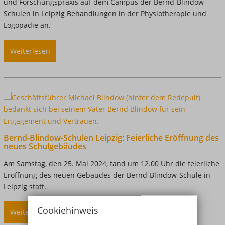
und Forschungspraxis auf dem Campus der Bernd-Blindow-
Schulen in Leipzig Behandlungen in der Physiotherapie und
Logopädie an.
Weiterlesen
über
Lehr-
und
Forschungspraxis
für
Physiotherapie
und
Logopädie
Bernd-Blindow-Schulen Leipzig: Feierliche Eröffnung des
in
neues Schulgebäudes
Leipzig
Am Samstag, den 25. Mai 2024, fand um 12.00 Uhr die feierliche
Eröffnung des neuen Gebäudes der Bernd-Blindow-Schule in
Leipzig statt.
Cookiehinweis
Weiterlesen
über
Bernd-