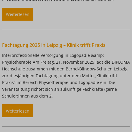
kennen
Weiterlesen
über
Praxisstunde
Hilfsmittel
in
der
Fachtagung 2025 in Leipzig – Klinik trifft Praxis
Ergotherapie:
Wie
Interprofessionelle Versorgung in Logopädie &amp;
esse
Physiotherapie Am Freitag, 21. November 2025 lädt die DIPLOMA
ich
Hochschule zusammen mit den Bernd-Blindow-Schulen Leipzig
mit
zur diesjährigen Fachtagung unter dem Motto „Klinik trifft
einer
Praxis“ im Bereich Physiotherapie und Logopädie ein. Die
Hand?
Veranstaltung richtet sich an zukünftige Fachkräfte (gerne
Schüler:innen aus dem 2.
Weiterlesen
über
Fachtagung
2025
in