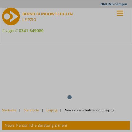
Meta-
ONLINE-Campus
Nav
BERND BLINDOW SCHULEN
LEIPZIG
Fragen?
0341 649080
1
2
Previous
Startseite
Standorte
Leipzig
News vom Schulstandort Leipzig
Next
News, Persönliche Beratung & mehr