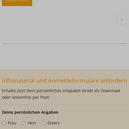
Akademisierung
der
Seitennummerierung
Näc
Gesundheitsfachberufe:
››
Seit
Podiumsdiskussion
mit
Beteiligung
der
Blindow
Gruppe
Infomaterial und Anmeldeformulare anfordern
Erhalte jetzt Dein persönliches Infopaket direkt als Download
oder kostenfrei per Post!
Deine persönlichen Angaben
Frau
Herr
Divers