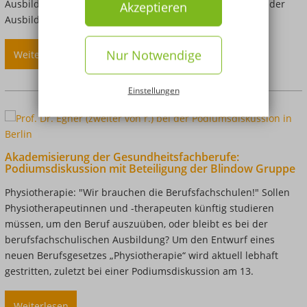
Ausbildung. Ich befinde mich also gerade in der Halbzeit der
Akzeptieren
Ausbildung.
Nur Notwendige
Weiterlesen
über
Erfahrungsbericht
zur
Einstellungen
Ergotherapie
Ausbildung
von
Anika
Akademisierung der Gesundheitsfachberufe:
Weber
Podiumsdiskussion mit Beteiligung der Blindow Gruppe
Physiotherapie: "Wir brauchen die Berufsfachschulen!" Sollen
Physiotherapeutinnen und -therapeuten künftig studieren
müssen, um den Beruf auszuüben, oder bleibt es bei der
berufsfachschulischen Ausbildung? Um den Entwurf eines
neuen Berufsgesetzes „Physiotherapie“ wird aktuell lebhaft
gestritten, zuletzt bei einer Podiumsdiskussion am 13.
Weiterlesen
über