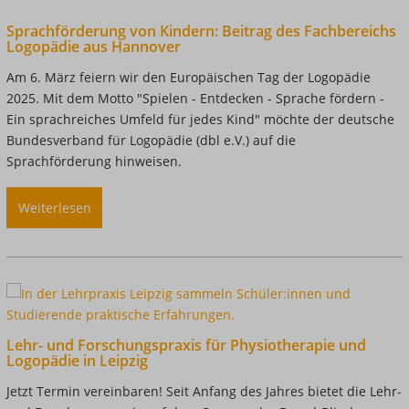
Leipzig
Sprachförderung von Kindern: Beitrag des Fachbereichs
–
Logopädie aus Hannover
Klinik
Am 6. März feiern wir den Europäischen Tag der Logopädie
trifft
2025. Mit dem Motto "Spielen - Entdecken - Sprache fördern -
Praxis
Ein sprachreiches Umfeld für jedes Kind" möchte der deutsche
Bundesverband für Logopädie (dbl e.V.) auf die
Sprachförderung hinweisen.
Weiterlesen
über
Sprachförderung
von
Kindern:
Beitrag
des
Fachbereichs
Lehr- und Forschungspraxis für Physiotherapie und
Logopädie
Logopädie in Leipzig
aus
Jetzt Termin vereinbaren! Seit Anfang des Jahres bietet die Lehr-
Hannover