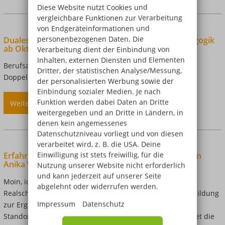
Diese Website nutzt Cookies und
Blindow-
vergleichbare Funktionen zur Verarbeitung
Schulen
von Endgeräteinformationen und
Leipzig:
personenbezogenen Daten. Die
Duales Studium: Soziale Arbeit und Kindheitspädagogik
Feierliche
ab Oktober
Verarbeitung dient der Einbindung von
Eröffnung
Inhalten, externen Diensten und Elementen
Berufsabschluss plus Studium – in drei Jahren zum
des
Dritter, der statistischen Analyse/Messung,
Doppelabschluss
neues
der personalisierten Werbung sowie der
Schulgebäudes
Einbindung sozialer Medien. Je nach
Funktion werden dabei Daten an Dritte
Weiterlesen
über
weitergegeben und an Dritte in Ländern, in
Duales
denen kein angemessenes
Studium:
Datenschutzniveau vorliegt und von diesen
Soziale
verarbeitet wird, z. B. die USA. Deine
Arbeit
Einwilligung ist stets freiwillig, für die
Erfahrungsbericht zur Ergotherapie Ausbildung von
und
Anika Weber
Nutzung unserer Website nicht erforderlich
Kindheitspädagogik
und kann jederzeit auf unserer Seite
Moin, ich bin Anika Weber, 26 Jahre alt und habe den
ab
abgelehnt oder widerrufen werden.
Realschulabschluss. Derzeit befinde ich mich in der Ausbildung
Oktober
Impressum
Datenschutz
zur Ergotherapeutin an den Bernd-Blindow-Schulen am
Standort Hannover. 2022 habe ich angefangen, 2025 endet die