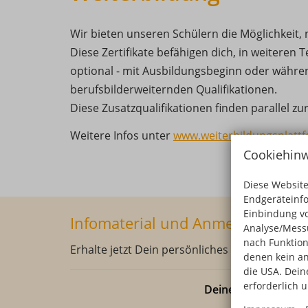
Wir bieten unseren Schülern die Möglichkeit, 
Diese Zertifikate befähigen dich, in weiteren T
optional - mit Ausbildungsbeginn oder währe
berufsbilderweiternden Qualifikationen.
Diese Zusatzqualifikationen finden parallel zu
Weitere Infos unter
www.weiterbildungsplatt
Cookiehinw
Diese Website
Endgeräteinf
Einbindung vo
Infomaterial und Anmeldeformul
Analyse/Messu
nach Funktion
Erhalte jetzt Dein persönliches Infopaket dire
denen kein an
die USA. Deine
erforderlich 
Deine persönliche