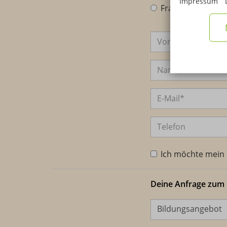
Impressum
Frau
Herr
Anrede
Vorname
Name
E-Mail
Telefon
Ich möchte mein I
Deine Anfrage zum
Bildungsangebot