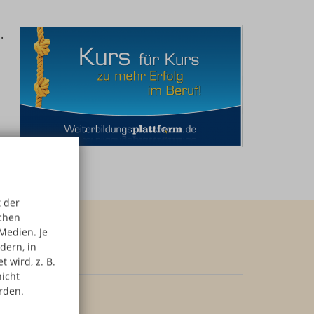
.
 der
schen
Medien. Je
dern, in
 wird, z. B.
nicht
rden.