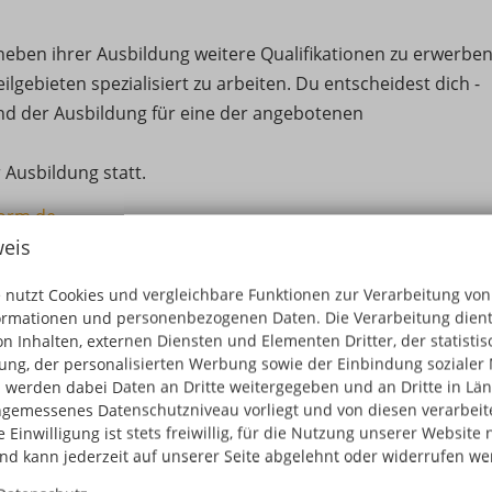
neben ihrer Ausbildung weitere Qualifikationen zu erwerben
eilgebieten spezialisiert zu arbeiten. Du entscheidest dich -
nd der Ausbildung für eine der angebotenen
r Ausbildung statt.
form.de
eis
 nutzt Cookies und vergleichbare Funktionen zur Verarbeitung von
ormationen und personenbezogenen Daten. Die Verarbeitung dient
n Inhalten, externen Diensten und Elementen Dritter, der statisti
are anfordern
ng, der personalisierten Werbung sowie der Einbindung sozialer 
 werden dabei Daten an Dritte weitergegeben und an Dritte in Län
kt als Download oder kostenfrei per Post!
gemessenes Datenschutzniveau vorliegt und von diesen verarbeitet
 Einwilligung ist stets freiwillig, für die Nutzung unserer Website 
und kann jederzeit auf unserer Seite abgelehnt oder widerrufen we
n Angaben