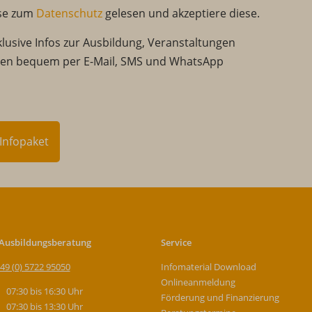
ise zum
Datenschutz
gelesen und akzeptiere diese.
klusive Infos zur Ausbildung, Veranstaltungen
nen bequem per E-Mail, SMS und WhatsApp
Infopaket
 Ausbildungsberatung
Service
49 (0) 5722 95050
Infomaterial Download
Onlineanmeldung
07:30 bis 16:30 Uhr
Förderung und Finanzierung
07:30 bis 13:30 Uhr