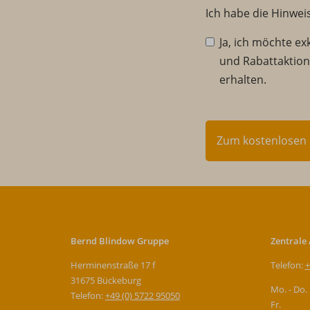
Ich habe die Hinwe
Ja, ich möchte ex
und Rabattaktio
erhalten.
Zum kostenlosen 
Bernd Blindow Gruppe
Zentrale
Herminenstraße 17 f
Telefon:
+
31675 Bückeburg
Mo. - Do.
Telefon:
+49 (0) 5722 95050
Fr.