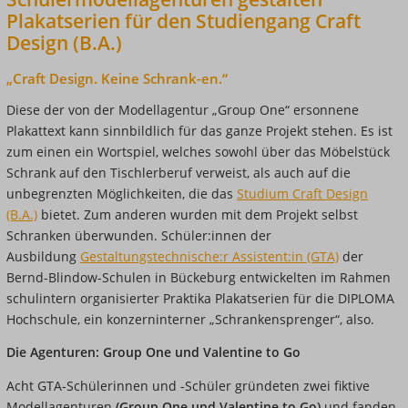
Plakatserien für den Studiengang Craft
Design (B.A.)
„Craft Design. Keine Schrank-en.“
Diese der von der Modellagentur „Group One“ ersonnene
Plakattext kann sinnbildlich für das ganze Projekt stehen. Es ist
zum einen ein Wortspiel, welches sowohl über das Möbelstück
Schrank auf den Tischlerberuf verweist, als auch auf die
unbegrenzten Möglichkeiten, die das
Studium Craft Design
(B.A.)
bietet. Zum anderen wurden mit dem Projekt selbst
Schranken überwunden. Schüler:innen der
Ausbildung
Gestaltungstechnische:r Assistent:in (GTA)
der
Bernd-Blindow-Schulen in Bückeburg entwickelten im Rahmen
schulintern organisierter Praktika Plakatserien für die DIPLOMA
Hochschule, ein konzerninterner „Schrankensprenger“, also.
Die Agenturen: Group One und Valentine to Go
Acht GTA-Schülerinnen und -Schüler gründeten zwei fiktive
Modellagenturen
(Group One und Valentine to Go)
und fanden