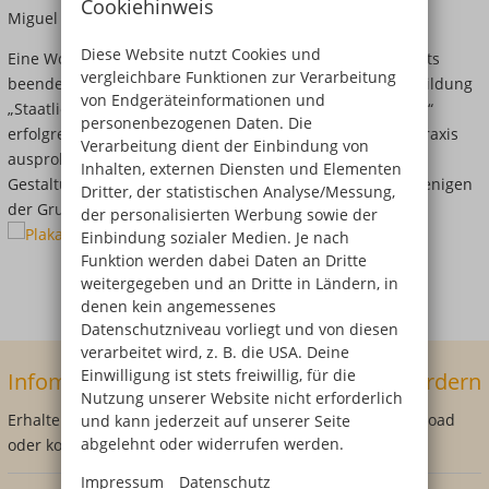
Cookiehinweis
Miguel Reimer erhielt.
Diese Website nutzt Cookies und
Eine Woche nach Ende dieses schulinternen Praxisprojekts
vergleichbare Funktionen zur Verarbeitung
beendeten alle acht Schülerinnen und Schüler ihre Ausbildung
von Endgeräteinformationen und
„Staatlich geprüfte:r Gestaltungstechnische:r Assistent:in“
personenbezogenen Daten. Die
erfolgreich und können sich nun in der echten Agenturpraxis
Verarbeitung dient der Einbindung von
ausprobieren – sofern nicht die Lust auf ein
Inhalten, externen Diensten und Elementen
Gestaltungsstudium geweckt worden ist, was bei nicht wenigen
Dritter, der statistischen Analyse/Messung,
der Gruppe der Fall ist!
der personalisierten Werbung sowie der
Einbindung sozialer Medien. Je nach
Funktion werden dabei Daten an Dritte
Galerie: 5 Bilder
weitergegeben und an Dritte in Ländern, in
denen kein angemessenes
Datenschutzniveau vorliegt und von diesen
verarbeitet wird, z. B. die USA. Deine
Einwilligung ist stets freiwillig, für die
Infomaterial und Anmeldeformulare anfordern
Nutzung unserer Website nicht erforderlich
Erhalte jetzt Dein persönliches Infopaket direkt als Download
und kann jederzeit auf unserer Seite
abgelehnt oder widerrufen werden.
oder kostenfrei per Post!
Impressum
Datenschutz