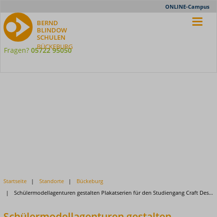
Meta-
ONLINE-Campus
Nav
BERND
BLINDOW
SCHULEN
BÜCKEBURG
Fragen?
05722 95050
Startseite
Standorte
Bückeburg
Schülermodellagenturen gestalten Plakatserien für den Studiengang Craft Design (B.A.)
Schülermodellagenturen gestalten