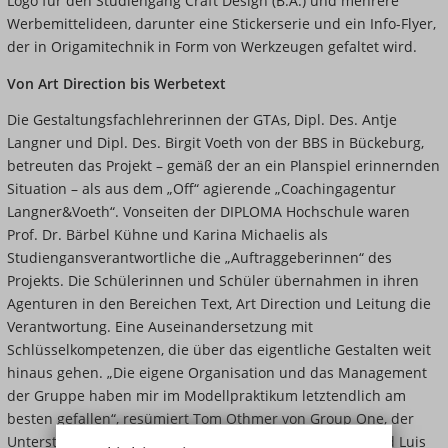
Logo für den Studiengang Craft Design (B.A.) und mehrere
Werbemittelideen, darunter eine Stickerserie und ein Info-Flyer,
der in Origamitechnik in Form von Werkzeugen gefaltet wird.
Von Art Direction bis Werbetext
Die Gestaltungsfachlehrerinnen der GTAs, Dipl. Des. Antje
Langner und Dipl. Des. Birgit Voeth von der BBS in Bückeburg,
betreuten das Projekt – gemäß der an ein Planspiel erinnernden
Situation – als aus dem „Off“ agierende „Coachingagentur
Langner&Voeth
“
. Vonseiten der DIPLOMA Hochschule waren
Prof. Dr. Bärbel Kühne und Karina Michaelis als
Studiengansverantwortliche die „Auftraggeberinnen“ des
Projekts. Die Schülerinnen und Schüler übernahmen in ihren
Agenturen in den Bereichen Text, Art Direction und Leitung die
Verantwortung. Eine Auseinandersetzung mit
Schlüsselkompetenzen, die über das eigentliche Gestalten weit
hinaus gehen. „Die eigene Organisation und das Management
der Gruppe haben mir im Modellpraktikum letztendlich am
besten gefallen
“
, resümiert Tom Othmer von Group One, der
Unterstützung von Liana Kideeva, Dominika Borowiec und Luis