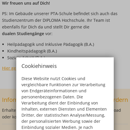
Wir freuen uns auf Dich!
PS: Im Gebäude unserer PTA-Schule befindet sich auch das
Studienzentrum der DIPLOMA Hochschule. Ihr Team ist
ebenfalls für Dich da und stellt Dir gerne die
dualen Studiengänge
vor:
Heilpädagogik und Inklusive Pädagogik (B.A.)
Kindheitspädagogik (B.A.)
Soziale Arbeit (B.A.)
Cookiehinweis
Hier geht's zum Standort
Diese Website nutzt Cookies und
vergleichbare Funktionen zur Verarbeitung
von Endgeräteinformationen und
personenbezogenen Daten. Die
Infomaterial und Anmeldeformulare anfordern
Verarbeitung dient der Einbindung von
Inhalten, externen Diensten und Elementen
Erhalte jetzt Dein persönliches Infopaket direkt als Download
Dritter, der statistischen Analyse/Messung,
oder kostenfrei per Post!
der personalisierten Werbung sowie der
Einbindung sozialer Medien. Je nach