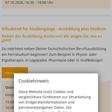
07.10.2026, 16:30 - 18:00 Uhr
Infoabend für Studiengänge - Ausbildung plus Studium
Neben der Ausbildung studieren? Wir zeigen Dir, wie es
geht!
Du möchtest neben Deiner fachschulischen Berufsausbildung
ein Fernstudium beginnen? Zum Beispiel in Physio- oder
Ergotherapie, in Logopädie, Pharmazie oder in Grafikdesign?
Weiterlesen
über
Infoabend
Cookiehinweis
für
Online-Infoveranstaltung
Studiengänge
Diese Website nutzt Cookies und
Findet statt:
-
vergleichbare Funktionen zur Verarbeitung
Ausbildung
13.08.2026, 19:00 - 20:00 Uhr
von Endgeräteinformationen und
personenbezogenen Daten. Die
plus
10.09.2026, 19:00 - 20:00 Uhr