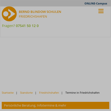
Meta-
ONLINE-Campus
Nav
BERND BLINDOW SCHULEN
FRIEDRICHSHAFEN
Fragen?
07541 50 12 0
Startseite
Standorte
Friedrichshafen
Termine in Friedrichshafen
Persönliche Beratung, Infotermine & mehr