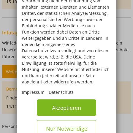
Verarbeitung dient der Einbindung von
Studium
15.10.2026, 19:00 - 20:00 Uhr
Inhalten, externen Diensten und Elementen
Dritter, der statistischen Analyse/Messung,
der personalisierten Werbung sowie der
Einbindung sozialer Medien. Je nach
Funktion werden dabei Daten an Dritte
Infotag: Friedrichshafen
weitergegeben und an Dritte in Ländern, in
Wir laden Dich herzlich zu unserem kommenden Infotag ein.
denen kein angemessenes
Unsere Schulleitungen informieren Dich über unsere Angebote,
Datenschutzniveau vorliegt und von diesen
führen durch die Räume und beantworten Fragen.
verarbeitet wird, z. B. die USA. Deine
Einwilligung ist stets freiwillig, für die
Nutzung unserer Website nicht erforderlich
Weiterlesen
über
und kann jederzeit auf unserer Seite
Infotag:
abgelehnt oder widerrufen werden.
Friedrichshafen
Bernd-Blindow-Schulen Friedrichshafen
Impressum
Datenschutz
Findet statt:
14.11.2026, 10:00 - 13:00 Uhr
Akzeptieren
Persönliche Beratung, Infotermine & mehr
Nur Notwendige