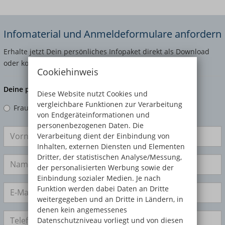
Infomaterial und Anmeldeformulare anfordern
Erhalte jetzt Dein persönliches Infopaket direkt als Download
oder kostenfrei per Post!
Cookiehinweis
Deine persönlichen Angaben
Diese Website nutzt Cookies und
vergleichbare Funktionen zur Verarbeitung
Frau
Herr
Divers
von Endgeräteinformationen und
personenbezogenen Daten. Die
Verarbeitung dient der Einbindung von
Inhalten, externen Diensten und Elementen
Dritter, der statistischen Analyse/Messung,
der personalisierten Werbung sowie der
Einbindung sozialer Medien. Je nach
Funktion werden dabei Daten an Dritte
weitergegeben und an Dritte in Ländern, in
denen kein angemessenes
Datenschutzniveau vorliegt und von diesen