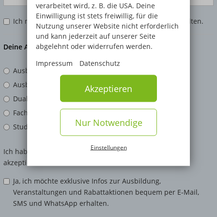
verarbeitet wird, z. B. die USA. Deine
Einwilligung ist stets freiwillig, für die
Ich möchte mein Infomaterial zusätzlich per Post erhalten.
Nutzung unserer Website nicht erforderlich
und kann jederzeit auf unserer Seite
abgelehnt oder widerrufen werden.
Deine Anfrage zum Bildungsangebot
Impressum
Datenschutz
Ausbildung
Ausbildungsbegleitendes Studium
Akzeptieren
Duales Studium mit Praxispartner
Fachhochschulreife und Abitur
Nur Notwendige
Studium und Berufsabschluss
Einstellungen
Ich habe die Hinweise zum
Datenschutz
gelesen und
akzeptiere diese.
Ja, ich möchte exklusive Infos zur Ausbildung,
Veranstaltungen und Rabattaktionen bequem per E-Mail,
SMS und WhatsApp erhalten.