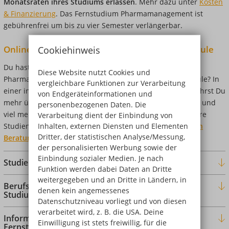
Monatsraten ihres Studiums erlassen
. Mehr dazu unter
Kosten
& Finanzierung
.
Das Fernstudium Pharmamanagement ist
gebührenfrei um bis zu vier Semester verlängerbar.
Online-Studienberatung der DIPLOMA Hochschule
Cookiehinweis
Du hast Fragen zur PTA-Ausbildung und dem
Diese Website nutzt Cookies und
Pharmamanagement-Studium an der DIPLOMA Hochschule? In
vergleichbare Funktionen zur Verarbeitung
einer interaktiven, ca. einstündigen Zoom-Konferenz erfährst Du
von Endgeräteinformationen und
mehr über die Live-Online-Seminare, Anmeldung, Kosten und
personenbezogenen Daten. Die
viel mehr. Im Anschluss kannst Du Deine Fragen an unsere
Verarbeitung dient der Einbindung von
Inhalten, externen Diensten und Elementen
Studienberatung stellen.
Hier findest Du die kommenden
Dritter, der statistischen Analyse/Messung,
Beratungstermine
.
der personalisierten Werbung sowie der
Einbindung sozialer Medien. Je nach
Studieninhalte und Prüfungen
Funktion werden dabei Daten an Dritte
weitergegeben und an Dritte in Ländern, in
Berufsaussichten nach dem Pharmamanagement-
denen kein angemessenes
Studium
Datenschutzniveau vorliegt und von diesen
verarbeitet wird, z. B. die USA. Deine
Informationsmaterialien und Anmeldung zum
Einwilligung ist stets freiwillig, für die
Fernstudium Pharmamanagement und