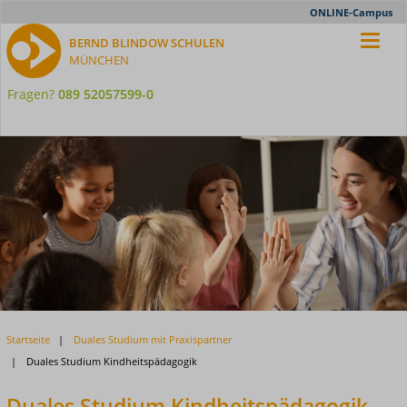
Meta-
ONLINE-Campus
Nav
BERND BLINDOW SCHULEN
MÜNCHEN
Fragen?
089 52057599-0
Startseite
Duales Studium mit Praxispartner
Duales Studium Kindheitspädagogik
Duales Studium Kindheitspädagogik