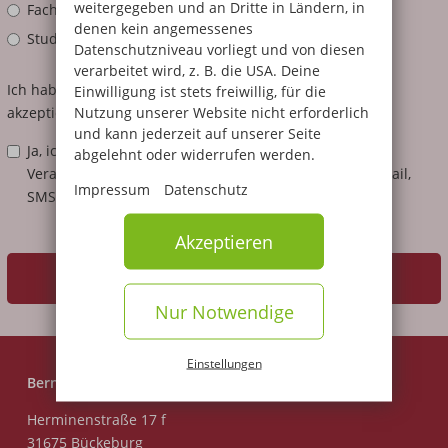
weitergegeben und an Dritte in Ländern, in
Fachhochschulreife und Abitur
denen kein angemessenes
Studium und Berufsabschluss
Datenschutzniveau vorliegt und von diesen
verarbeitet wird, z. B. die USA. Deine
Ich habe die Hinweise zum
Datenschutz
gelesen und
Einwilligung ist stets freiwillig, für die
Nutzung unserer Website nicht erforderlich
akzeptiere diese.
und kann jederzeit auf unserer Seite
Ja, ich möchte exklusive Infos zur Ausbildung,
abgelehnt oder widerrufen werden.
Veranstaltungen und Rabattaktionen bequem per E-Mail,
Impressum
Datenschutz
SMS und WhatsApp erhalten.
Akzeptieren
Zum kostenlosen Infopaket
Nur Notwendige
Einstellungen
Bernd Blindow Gruppe
Herminenstraße 17 f
31675 Bückeburg