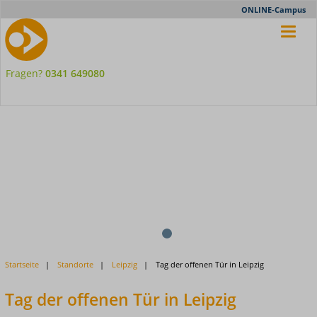
Meta-
ONLINE-Campus
Nav
Fragen?
0341 649080
1
2
Previous
Startseite
Standorte
Leipzig
Tag der offenen Tür in Leipzig
Next
Tag der offenen Tür in Leipzig