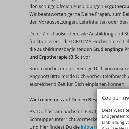
den schulgeldfreien Ausbildungen
Ergothera
Wir beantworten gerne Deine Fragen, zum Bei
den Voraussetzungen, Lehrinhalten oder den
Du erfährst außerdem, wie Ausbildung und St
funktionieren – die DIPLOMA Hochschule ist eb
die ausbildungsbegleitenden
Studiengänge Ph
und Ergotherapie (B.Sc.)
vor.
Komm vorbei und überzeuge Dich von unsere
Angebot! Bitte melde Dich vorher telefonisch 
ausreichend Zeit für Dich einplanen können.
Cookiehinw
Wir freuen uns auf Deinen Besuch!
Diese Website
PS: Du hast am nächsten Beratungstag keine Z
Endgeräteinf
Schnupperunterricht vormerken lassen
!
Einbindung vo
Und hier findest Du die
Infotermine der Ross
Analyse/Messu