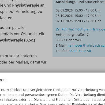
Ausbildungs- und Studienbera
pie
und
Physiotherapie
an.
02.09.2026, 15:00 - 17:00 Uhr
spiel zur Anmeldung, zu
28.10.2026, 15:00 - 17:00 Uhr
 Kosten.
02.12.2026, 15:00 - 17:00 Uhr
udium parallel
Dr. Rohrbach-Schulen Hannove
enfalls vor Ort und stellt
Heisenbergstraße 17
ysiotherapie (B.Sc.)
30627 Hannover
E-Mail:
hannover@rohrbach-sc
Telefon:
0511 95 68 90
m praxisorientierten
oder per Mail an, damit wir
eis
 nutzt Cookies und vergleichbare Funktionen zur Verarbeitung von
eit? Dann vereinbare einfach einen individuellen Termin mi
ormationen und personenbezogenen Daten. Die Verarbeitung dient
n Inhalten, externen Diensten und Elementen Dritter, der statisti
-Schulen Hannover
.
ng, der personalisierten Werbung sowie der Einbindung sozialer 