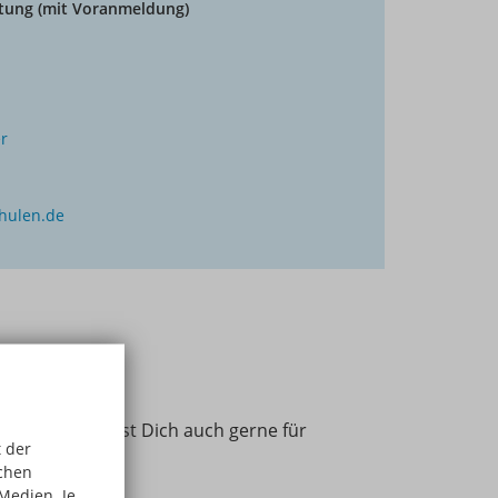
tung (mit Voranmeldung)
r
hulen.de
t uns! Du kannst Dich auch gerne für
 der
schen
Medien. Je