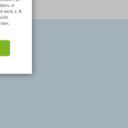
dern, in
 wird, z. B.
nicht
rden.