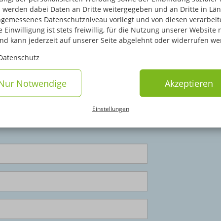
 werden dabei Daten an Dritte weitergegeben und an Dritte in Län
gemessenes Datenschutzniveau vorliegt und von diesen verarbeitet
 Einwilligung ist stets freiwillig, für die Nutzung unserer Website 
und kann jederzeit auf unserer Seite abgelehnt oder widerrufen we
are anfordern
Datenschutz
kt als Download oder kostenfrei per Post!
Nur Notwendige
Akzeptieren
n Angaben
Einstellungen
Divers