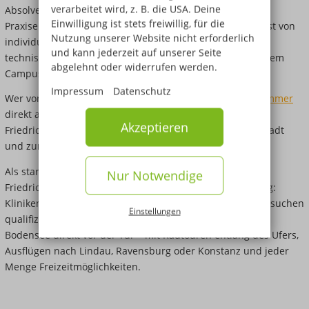
verarbeitet wird, z. B. die USA. Deine
Absolvent:innen. Das Lehrteam bringt therapeutische
Einwilligung ist stets freiwillig, für die
Praxiserfahrung direkt in den Unterricht ein. Du profitierst von
Nutzung unserer Website nicht erforderlich
individueller Betreuung von Anfang an, modernen und
und kann jederzeit auf unserer Seite
technisch gut ausgestatteten Unterrichtsräumen und einem
abgelehnt oder widerrufen werden.
Campus, auf dem Du alles an einem Ort findest.
Impressum
Datenschutz
Wer von weiter weg kommt, findet günstige
Wohnheimzimmer
direkt an der Schule. Der Komplex liegt am Rand von
Akzeptieren
Friedrichshafen – mit guter Busanbindung in die Innenstadt
und zum Bahnhof.
Als starke Wirtschaftsregion am Bodensee bietet
Nur Notwendige
Friedrichshafen gute Bedingungen für den Berufseinstieg:
Kliniken, Praxen und soziale Einrichtungen in der Region suchen
Einstellungen
qualifizierte Fachkräfte. Und nach Feierabend wartet der
Bodensee direkt vor der Tür – mit Radtouren entlang des Ufers,
Ausflügen nach Lindau, Ravensburg oder Konstanz und jeder
Menge Freizeitmöglichkeiten.