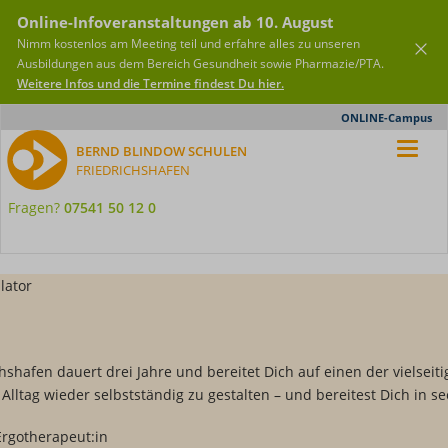
Online-Infoveranstaltungen ab 10. August
Nimm kostenlos am Meeting teil und erfahre alles zu unseren
Ausbildungen aus dem Bereich Gesundheit sowie Pharmazie/PTA.
Weitere Infos und die Termine findest Du hier.
Meta-
ONLINE-Campus
Nav
BERND BLINDOW SCHULEN
FRIEDRICHSHAFEN
Fragen?
07541 50 12 0
hshafen dauert drei Jahre und bereitet Dich auf einen der vielseiti
lltag wieder selbstständig zu gestalten – und bereitest Dich in sec
Ergotherapeut:in