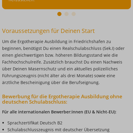
dafür,
Sensibilität
Previous
1
2
3
und
Next
Kraft
Voraussetzungen für Deinen Start
in
den
Um die Ergotherapie Ausbildung in Friedrichshafen zu
Händen
beginnen, benötigst Du einen Realschulabschluss (Sek.I) oder
wiederherstellen
einen gleichwertigen bzw. höheren Bildungsstand wie die
wieder
Fachhochschulreife. Zusätzlich brauchst Du einen Nachweis
herzustellen.
über Deinen Masernschutz und ein aktuelles polizeiliches
Führungszeugnis (nicht älter als drei Monate) sowie eine
ärztliche Bescheinigung über die Berufseignung.
Bewerbung für die Ergotherapie Ausbildung ohne
deutschen Schulabschluss:
Für alle internationalen Bewerber:innen (EU & Nicht-EU):
Sprachzertifikat Deutsch B2
Schulabschlusszeugnis mit deutscher Übersetzung