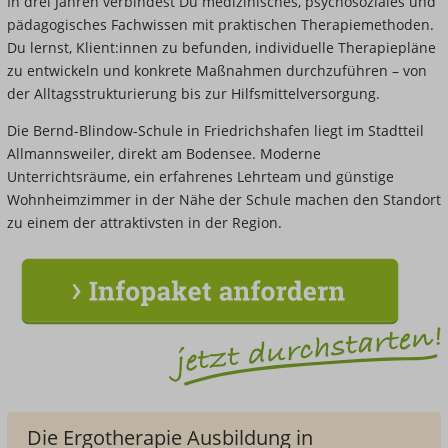
In drei Jahren verbindest Du
medizinisches, psychosoziales und
pädagogisches Fachwissen mit
praktischen Therapiemethoden.
Du
lernst, Klient:innen zu
befunden, individuelle
Therapiepläne
zu entwickeln und
konkrete Maßnahmen
durchzuführen – von
der
Alltagsstrukturierung bis zur
Hilfsmittelversorgung.
Die
Bernd-Blindow-Schule in Friedrichshafen
liegt im Stadtteil
Allmannsweiler, direkt am Bodensee.
Moderne
Unterrichtsräume,
ein erfahrenes Lehrteam
und günstige
Wohnheimzimmer in der Nähe der
Schule machen den Standort
zu
einem der attraktivsten in
der Region.
Die Ergotherapie Ausbildung in