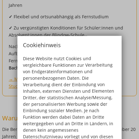
Jahren
✓
Flexibel und ortsunabhängig als Fernstudium
✓
Zu vergünstigten Konditionen für Schüler:innen und
Absolvent:innen der Blindow-Schule
Cookiehinweis
Nach der Ausbildung stehen Dir außerdem ein
Aufbaustudium Ergotherapie (5 Semester), das
Diese Website nutzt Cookies und
Fernstudium
Medizinalfachberufe (B.A.)
oder ein
vergleichbare Funktionen zur Verarbeitung
Bachelorstudium Osteopathie (B.Sc.)
offen.
von Endgeräteinformationen und
personenbezogenen Daten. Die
→ Mehr zum ausbildungsbegleitenden Ergotherapie-
Verarbeitung dient der Einbindung von
Studium
Inhalten, externen Diensten und Elementen
Dritter, der statistischen Analyse/Messung,
der personalisierten Werbung sowie der
Einbindung sozialer Medien. Je nach
Warum Friedrichshafen?
Funktion werden dabei Daten an Dritte
weitergegeben und an Dritte in Ländern, in
Die Bernd-Blindow-Schule in Friedrichshafen bildet seit über 20
denen kein angemessenes
Jahren Ergotherapeut:innen aus – mit mehr als 2.000
Datenschutzniveau vorliegt und von diesen