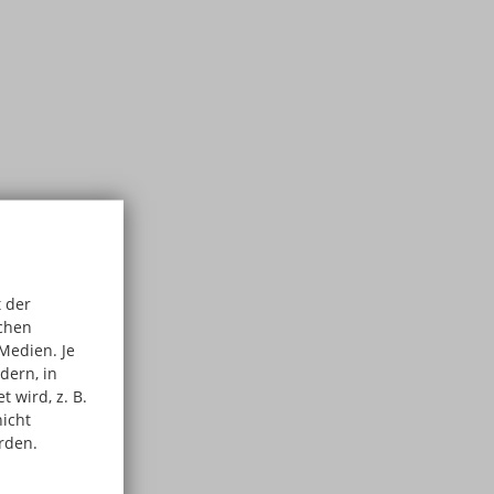
 der
schen
Medien. Je
dern, in
 wird, z. B.
nicht
rden.