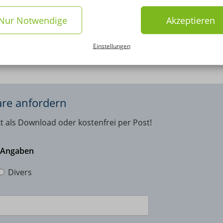
in vereinbaren. Weitere
Nur Notwendige
Akzeptieren
Einstellungen
are anfordern
kt als Download oder kostenfrei per Post!
n Angaben
Divers