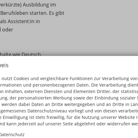
verkürzte) Ausbildung im
erufsleben starten. Es gibt
ls Assistent:in in
l oder
halte wie Deutsch,
 Fächer wie
eis
romanagement und
 nutzt Cookies und vergleichbare Funktionen zur Verarbeitung von
ungen, Teamaufgaben und
ormationen und personenbezogenen Daten. Die Verarbeitung dient
d schulen soziale
n Inhalten, externen Diensten und Elementen Dritter, der statisti
ng, der personalisierten Werbung sowie der Einbindung sozialer 
 werden dabei Daten an Dritte weitergegeben und an Dritte in Län
gemessenes Datenschutzniveau vorliegt und von diesen verarbeitet
 Einwilligung ist stets freiwillig, für die Nutzung unserer Website 
meldungen sind jederzeit
und kann jederzeit auf unserer Seite abgelehnt oder widerrufen we
lichen Ausbildungsberatung,
Datenschutz
en (gerne mit