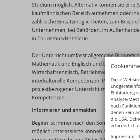
Studium möglich. Alternativ können sie eine (
kaufmännischen Bereich aufnehmen oder ins B
zahlreiche Einsatzmöglichkeiten, zum Beispiel a
Unternehmen, bei Behörden, im Außenhande
in Tourismus/Hotellerie.
Der Unterricht umfasst allgemeine Bildungsin
Mathematik und Englisch und berufsbezogene
Cookiehinw
Wirtschaftsenglisch, Betriebswirtschaft, Bü
Diese Website
interkulturelle Kompetenzen. Praktische Üb
Endgeräteinf
projektbezogener Unterricht machen Spaß un
Einbindung vo
Kompetenzen.
Analyse/Messu
nach Funktion
Informieren und anmelden
denen kein an
die USA. Deine
Beginn ist immer nach den Sommerferien, An
erforderlich 
möglich. Interessierte können an der persön
Impressum
immer mittwochs von 15 bis 17 Uhr, teilnehm