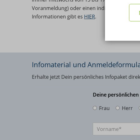
Voranmeldung) oder einen individuellen Term
Informationen gibt es
HIER
.
Infomaterial und Anmeldeformul
Erhalte jetzt Dein persönliches Infopaket dire
Deine persönliche
Frau
Herr
Anrede
Vorname