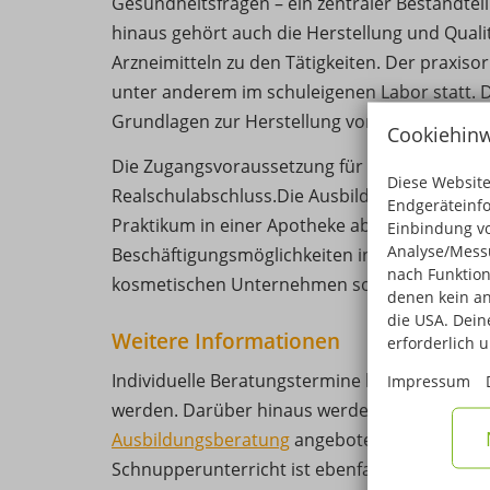
Gesundheitsfragen – ein zentraler Bestandtei
hinaus gehört auch die Herstellung und Qual
Arzneimitteln zu den Tätigkeiten. Der praxisor
unter anderem im schuleigenen Labor statt. 
Grundlagen zur Herstellung von Medikamente
Cookiehinw
Die Zugangsvoraussetzung für die Ausbildung
Diese Website
Realschulabschluss.Die Ausbildung schließt 
Endgeräteinf
Praktikum in einer Apotheke ab. Darüber hin
Einbindung vo
Analyse/Messu
Beschäftigungsmöglichkeiten in pharmazeuti
nach Funktion
kosmetischen Unternehmen sowie bei Krank
denen kein an
die USA. Deine
Weitere Informationen
erforderlich 
Individuelle Beratungstermine können im Schu
Impressum
werden. Darüber hinaus werden regelmäßig 
Ausbildungsberatung
angeboten. Eine Teiln
Schnupperunterricht ist ebenfalls möglich. W