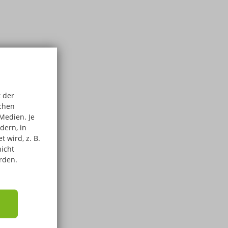
 der
schen
Medien. Je
dern, in
 wird, z. B.
nicht
rden.