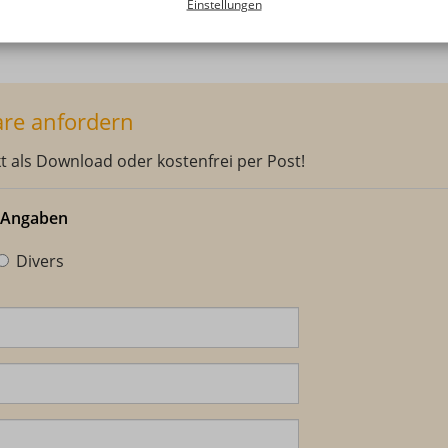
Einstellungen
r.
are anfordern
kt als Download oder kostenfrei per Post!
n Angaben
Divers