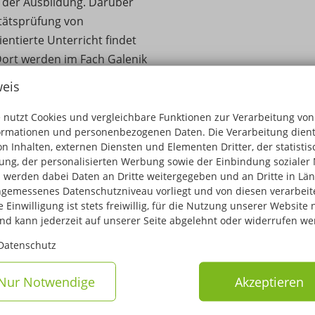
l der Ausbildung. Darüber
itätsprüfung von
ientierte Unterricht findet
Dort werden im Fach Galenik
n vermittelt.
eis
 ist mindestens ein
 nutzt Cookies und vergleichbare Funktionen zur Verarbeitung von
mit einem sechsmonatigen
ormationen und personenbezogenen Daten. Die Verarbeitung dient
aus bestehen
n Inhalten, externen Diensten und Elementen Dritter, der statisti
ng, der personalisierten Werbung sowie der Einbindung sozialer 
schen, chemischen oder
 werden dabei Daten an Dritte weitergegeben und an Dritte in Län
enkassen.
gemessenes Datenschutzniveau vorliegt und von diesen verarbeitet
 Einwilligung ist stets freiwillig, für die Nutzung unserer Website 
und kann jederzeit auf unserer Seite abgelehnt oder widerrufen we
lsekretariat vereinbart
Datenschutz
Termine zur
Nur Notwendige
Akzeptieren
ahme am
eitere Informationen und