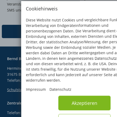
Veranstaltungen und Rabattaktionen bequem per E-Mail,
Cookiehinweis
SMS und WhatsApp erhalten.
Diese Website nutzt Cookies und vergleichbare Fun
Verarbeitung von Endgeräteinformationen und
personenbezogenen Daten. Die Verarbeitung dient 
Zum kostenlosen Infopaket
Einbindung von Inhalten, externen Diensten und E
Dritter, der statistischen Analyse/Messung, der pers
Werbung sowie der Einbindung sozialer Medien. Je
werden dabei Daten an Dritte weitergegeben und an
Ländern, in denen kein angemessenes Datenschutzn
Bernd Blindow Gruppe
und von diesen verarbeitet wird, z. B. die USA. Dein
Herminenstraße 17 f
ist stets freiwillig, für die Nutzung unserer Website 
31675 Bückeburg
erforderlich und kann jederzeit auf unserer Seite a
widerrufen werden.
Telefon:
+49 (0) 5722 95050
Impressum
Datenschutz
Schulstandorte der Bernd Blindow Gruppe
Akzeptieren
Zentrale Ausbildungsberatung
Telefon:
+49 (0) 5722 95050