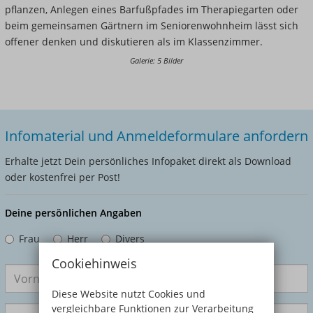
pflanzen, Anlegen eines Barfußpfades im Therapiegarten oder
beim gemeinsamen Gärtnern im Seniorenwohnheim lässt sich
offener denken und diskutieren als im Klassenzimmer.
Galerie: 5 Bilder
Infomaterial und Anmeldeformulare anfordern
Erhalte jetzt Dein persönliches Infopaket direkt als Download
oder kostenfrei per Post!
Deine persönlichen Angaben
Frau
Herr
Divers
Cookiehinweis
Diese Website nutzt Cookies und
vergleichbare Funktionen zur Verarbeitung