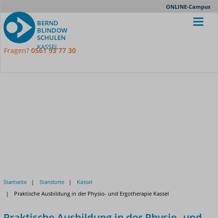
Meta-
ONLINE-Campus
Nav
BERND
BLINDOW
SCHULEN
KASSEL
Fragen?
0561 93 77 30
Startseite
Standorte
Kassel
Praktische Ausbildung in der Physio- und Ergotherapie Kassel
Praktische Ausbildung in der Physio- und