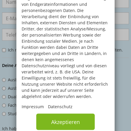
von Endgeräteinformationen und
personenbezogenen Daten. Die
Verarbeitung dient der Einbindung von
Inhalten, externen Diensten und Elementen
Dritter, der statistischen Analyse/Messung,
der personalisierten Werbung sowie der
Einbindung sozialer Medien. Je nach
Funktion werden dabei Daten an Dritte
Ich möchte mein Infomaterial zusätzlich per Post erhalten.
weitergegeben und an Dritte in Ländern, in
denen kein angemessenes
Datenschutzniveau vorliegt und von diesen
Deine Anfrage zum Bildungsangebot
verarbeitet wird, z. B. die USA. Deine
Einwilligung ist stets freiwillig, für die
Ausbildung
Nutzung unserer Website nicht erforderlich
Ausbildungsbegleitendes Studium
und kann jederzeit auf unserer Seite
abgelehnt oder widerrufen werden.
Duales Studium mit Praxispartner
Fachhochschulreife und Abitur
Impressum
Datenschutz
Studium und Berufsabschluss
Akzeptieren
Ich habe die Hinweise zum
Datenschutz
gelesen und