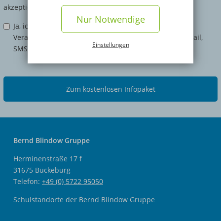
akzeptiere diese.
Nur Notwendige
Ja, ich möchte exklusive Infos zur Ausbildung,
Veranstaltungen und Rabattaktionen bequem per E-Mail,
Einstellungen
SMS und WhatsApp erhalten.
Zum kostenlosen Infopaket
Bernd Blindow Gruppe
Herminenstraße 17 f
31675 Bückeburg
Telefon:
+49 (0) 5722 95050
Schulstandorte der Bernd Blindow Gruppe