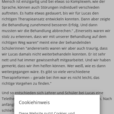
Mensch ist einzigartig und bei etwas so Komplexem, wie der
Sprache, können auch Störungen individuell verschieden
auftreten. Es hatte etwas gedauert, bis wir für Lucas den
richtigen Therapieansatz entwickeln konnten. Dann aber zeigte
die Behandlung zunehmend besseren Erfolg. Und dann
mussten wir die Behandlung abbrechen.“ „Einerseits waren wir
stolz zu erkennen, dass wir mit unserer Behandlung auf dem
richtigen Weg waren“ meint eine der behandelnden
Schülerinnen "andererseits waren wir aber auch traurig, dass
wir Lucas damals nicht weiterbehandeln konnten. Er ist sehr
nett und hat immer gewissenhaft mitgearbeitet. Und wir haben
gemerkt, dass wir ihm helfen können. Wer weiß, wie es dann
weitergegangen wäre. Es gibt so viele verschiedene
Therapieformen – gerade bei ihm war es nicht leicht, das
richtige Vorgehen zu finden.“
Und so entschieden sich Lehrer und Schüler bei Lucas eine
Teletherapie einzuleiten: Das Abenteuer konnte beginnen. Nach
Cookiehinweis
anfänglichen Problemen mit der Technik gelang es aber
schließlich auch hier auf virtuellem Wege eine Therapie
Diese Website nutzt Cookies und