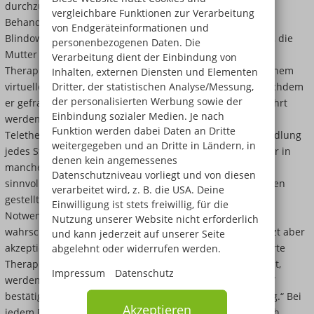
durchzuführen. „Wir sind sehr froh darüber, dass die
vergleichbare Funktionen zur Verarbeitung
Behandlung nun doch noch von den Schülern der Bernd-
von Endgeräteinformationen und
Blindow-Schulen fortgesetzt werden kann“ erklärt Frau L., die
personenbezogenen Daten. Die
Mutter des Patienten. Auch Lucas strahlt während der
Verarbeitung dient der Einbindung von
Therapiestunden – zwar nicht in einem realen, aber in einem
Inhalten, externen Diensten und Elementen
Dritter, der statistischen Analyse/Messung,
virtuellen Therapieraum. „Es geht sehr gut“, findet er, nachdem
der personalisierten Werbung sowie der
er gefragt wurde, ob die Therapie auch online durchgeführt
Einbindung sozialer Medien. Je nach
werden kann. „Generell muss man zugeben, dass eine
Funktion werden dabei Daten an Dritte
Teletherapie nicht für jeden Patienten und für die Behandlung
weitergegeben und an Dritte in Ländern, in
jedes Störungsbildes geeignet ist“ erklärt Herr Kühl. „Aber in
denen kein angemessenes
manchen Fällen – wie bei Lucas – erscheint Teletherapie
Datenschutzniveau vorliegt und von diesen
sinnvoll“. Corona hat die Menschen vor Herausforderungen
verarbeitet wird, z. B. die USA. Deine
gestellt. Es wurde Entwicklung notwendig. „Ohne diese
Einwilligung ist stets freiwillig, für die
Notwendigkeit hätten wir uns an die Teletherapie
Nutzung unserer Website nicht erforderlich
wahrscheinlich nicht heran gewagt“, meint Herr Kühl. Jetzt aber
und kann jederzeit auf unserer Seite
akzeptieren auch die Krankenkassen virtuell durchgeführte
abgelehnt oder widerrufen werden.
Therapien. „Auch nachdem die Pandemie überstanden ist,
Impressum
Datenschutz
werden wir Lucas die Therapie auf diese Weise anbieten“
bestätigt Herr Kühl. „Das ist für ihn einfach ein guter Weg.“ Bei
Akzeptieren
jedem Patienten anwenden lasse sich Teletherapie jedoch