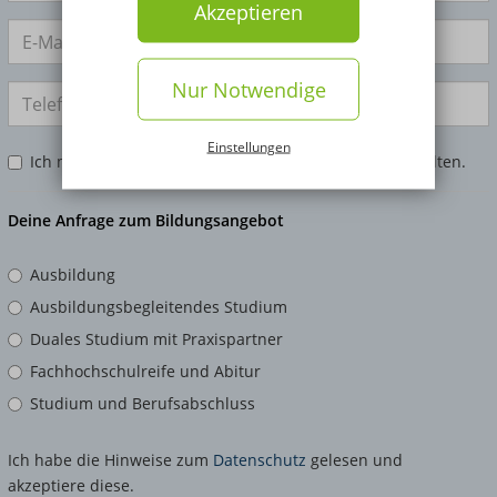
Akzeptieren
Nur Notwendige
Einstellungen
Ich möchte mein Infomaterial zusätzlich per Post erhalten.
Deine Anfrage zum Bildungsangebot
Ausbildung
Ausbildungsbegleitendes Studium
Duales Studium mit Praxispartner
Fachhochschulreife und Abitur
Studium und Berufsabschluss
Ich habe die Hinweise zum
Datenschutz
gelesen und
akzeptiere diese.