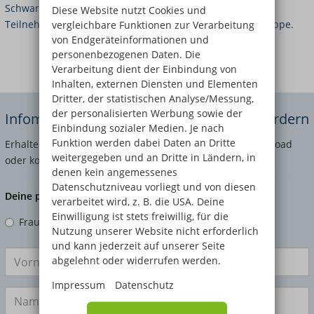
Diese Website nutzt Cookies und
vergleichbare Funktionen zur Verarbeitung
von Endgeräteinformationen und
Galerie: 6 Bilder
personenbezogenen Daten. Die
Verarbeitung dient der Einbindung von
Inhalten, externen Diensten und Elementen
Dritter, der statistischen Analyse/Messung,
der personalisierten Werbung sowie der
Infomaterial und Anmeldeformulare anfordern
Einbindung sozialer Medien. Je nach
Funktion werden dabei Daten an Dritte
Erhalte jetzt Dein persönliches Infopaket direkt als Download
weitergegeben und an Dritte in Ländern, in
oder kostenfrei per Post!
denen kein angemessenes
Datenschutzniveau vorliegt und von diesen
Deine persönlichen Angaben
verarbeitet wird, z. B. die USA. Deine
Einwilligung ist stets freiwillig, für die
Frau
Herr
Divers
Nutzung unserer Website nicht erforderlich
und kann jederzeit auf unserer Seite
abgelehnt oder widerrufen werden.
Impressum
Datenschutz