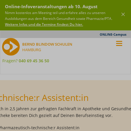
Online-Infoveranstaltungen ab 10. August
Nimm kostenlos am Meeting teil und erfahre alles zu unseren
Ausbildungen aus dem Bereich Gesundheit sowie Pharmazie/PTA.
Weitere Infos und die Termine findest Du hier.
Meta-
ONLINE-Campus
Nav
BERND BLINDOW SCHULEN
HAMBURG
Fragen?
040 69 45 36 50
hnische:r Assistent:in
ch in 2,5 Jahren zur gefragten Fachkraft in Apotheke und Gesundhe
heke bereiten Dich gezielt auf Deinen Berufseinstieg vor.
 Pharmazeutisch-technische:r Assistent:in