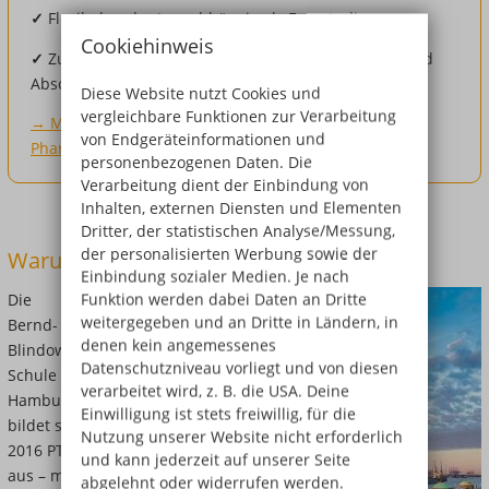
✓
Flexibel und ortsunabhängig als Fernstudium
Cookiehinweis
✓
Zu vergünstigten Konditionen für Schüler:innen und
Absolvent:innen der Blindow-Schule
Diese Website nutzt Cookies und
vergleichbare Funktionen zur Verarbeitung
→ Mehr zum Studium in Pharmamanagement und
von Endgeräteinformationen und
Pharmaproduktion (B.Sc.)
personenbezogenen Daten. Die
Verarbeitung dient der Einbindung von
Inhalten, externen Diensten und Elementen
Dritter, der statistischen Analyse/Messung,
der personalisierten Werbung sowie der
Warum Hamburg?
Einbindung sozialer Medien. Je nach
Funktion werden dabei Daten an Dritte
Die
weitergegeben und an Dritte in Ländern, in
Bernd-
denen kein angemessenes
Blindow-
Datenschutzniveau vorliegt und von diesen
Schule in
verarbeitet wird, z. B. die USA. Deine
Hamburg
Einwilligung ist stets freiwillig, für die
bildet seit
Nutzung unserer Website nicht erforderlich
2016 PTAs
und kann jederzeit auf unserer Seite
aus – mit
abgelehnt oder widerrufen werden.