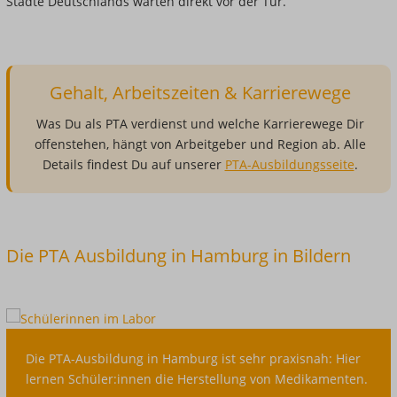
Städte Deutschlands warten direkt vor der Tür.
Gehalt, Arbeitszeiten & Karrierewege
Was Du als PTA verdienst und welche Karrierewege Dir
offenstehen, hängt von Arbeitgeber und Region ab. Alle
Details findest Du auf unserer
PTA-Ausbildungsseite
.
Die PTA Ausbildung in Hamburg in Bildern
Die
Die PTA-Ausbildung in Hamburg ist sehr praxisnah: Hier
PTA-
lernen Schüler:innen die Herstellung von Medikamenten.
Ausbildung