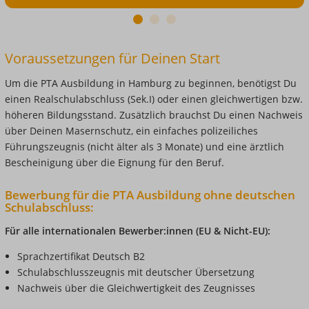
in
Hamburg
Previous
1
2
3
ist
Next
sehr
Voraussetzungen für Deinen Start
praxisnah:
Hier
Um die PTA Ausbildung in Hamburg zu beginnen, benötigst Du
lernen
einen Realschulabschluss (Sek.I) oder einen gleichwertigen bzw.
Schüler:innen
höheren Bildungsstand. Zusätzlich brauchst Du einen Nachweis
die
über Deinen Masernschutz, ein einfaches polizeiliches
Herstellung
Führungszeugnis (nicht älter als 3 Monate) und eine ärztlich
von
Bescheinigung über die Eignung für den Beruf.
Medikamenten.
Bewerbung für die PTA Ausbildung ohne deutschen
Schulabschluss:
Für alle internationalen Bewerber:innen (EU & Nicht-EU):
Sprachzertifikat Deutsch B2
Schulabschlusszeugnis mit deutscher Übersetzung
Nachweis über die Gleichwertigkeit des Zeugnisses