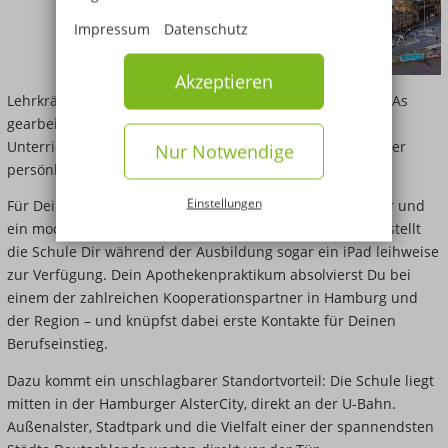
Impressum
Datenschutz
Akzeptieren
Lehrkräften, die meist selbst als Apotheker:innen oder PTAs
gearbeitet haben und ihre Praxiserfahrung direkt in den
Unterricht einbringen. In kleinen Klassen lernst Du in einer
Nur Notwendige
persönlichen Atmosphäre, in der niemand verloren geht.
Einstellungen
Für Deine praktische Ausbildung stehen ein großes Labor und
ein moderner Computerraum zur Verfügung. Bei Bedarf stellt
die Schule Dir während der Ausbildung sogar ein iPad leihweise
zur Verfügung. Dein Apothekenpraktikum absolvierst Du bei
einem der zahlreichen Kooperationspartner in Hamburg und
der Region – und knüpfst dabei erste Kontakte für Deinen
Berufseinstieg.
Dazu kommt ein unschlagbarer Standortvorteil: Die Schule liegt
mitten in der Hamburger AlsterCity, direkt an der U-Bahn.
Außenalster, Stadtpark und die Vielfalt einer der spannendsten