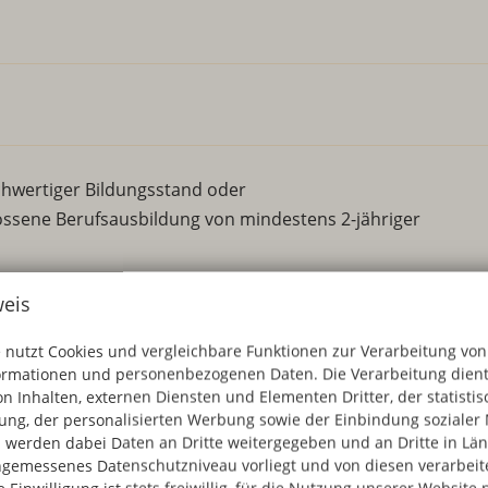
ichwertiger Bildungsstand oder
ssene Berufsausbildung von mindestens 2-jähriger
eis
ne Anmeldung.
e deutschen Schulabschluss möglich.
 nutzt Cookies und vergleichbare Funktionen zur Verarbeitung von
ormationen und personenbezogenen Daten. Die Verarbeitung dient
n Inhalten, externen Diensten und Elementen Dritter, der statisti
ng, der personalisierten Werbung sowie der Einbindung sozialer 
rmöglichkeiten
wie BAföG, Bildungskredit,
 werden dabei Daten an Dritte weitergegeben und an Dritte in Län
gemessenes Datenschutzniveau vorliegt und von diesen verarbeitet