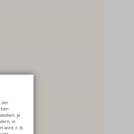
 der
schen
Medien. Je
dern, in
 wird, z. B.