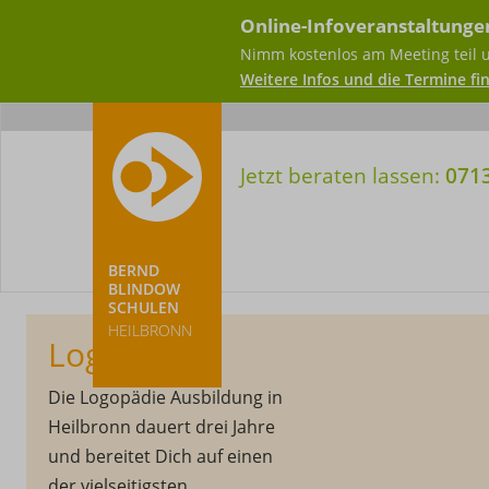
Online-Infoveranstaltunge
Nimm kostenlos am Meeting teil 
Weitere Infos und die Termine fin
Meta-
Nav
Jetzt beraten lassen:
071
BERND
BLINDOW
SCHULEN
HEILBRONN
Logopädie
Die Logopädie Ausbildung in
Heilbronn dauert drei Jahre
und bereitet Dich auf einen
der vielseitigsten