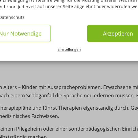
 Einwilligung ist stets freiwillig, für die Nutzung unserer Website 
und kann jederzeit auf unserer Seite abgelehnt oder widerrufen we
Datenschutz
+
Fernstudium Logopädie (B.Sc.)
in vier Jahren kombinierbar
Nur Notwendige
Akzeptieren
Einstellungen
n Alters – Kinder mit Ausspracheproblemen, Erwachsene m
nach einem Schlaganfall die Sprache neu erlernen müssen.
 Therapiepläne und führst Therapien eigenständig durch. G
medizinisches Fachwissen.
ik, einem Pflegeheim oder einer sonderpädagogischen Einric
elbstständig machen.