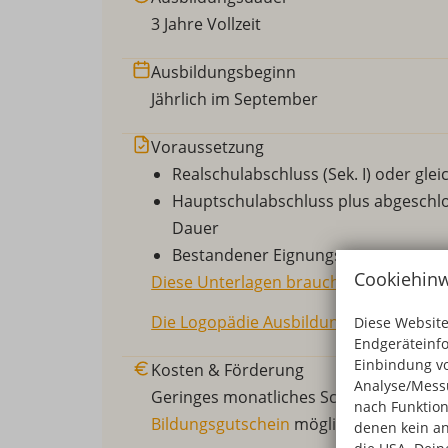
3 Jahre Vollzeit
Ausbildungsbeginn
Jährlich im September
Voraussetzung
Realschulabschluss (Sek. I) oder gle
Hauptschulabschluss plus abgeschlo
Dauer
Bestandener Eignungstest
Cookiehinw
Diese Unterlagen brauchst Du für Dei
Die Logopädie Ausbildung ist auch ohn
Diese Website
Endgeräteinf
Einbindung vo
Kosten & Förderung
Analyse/Messu
Geringes monatliches Schulgeld.
Förde
nach Funktion
Bildungsgutschein
möglich
denen kein an